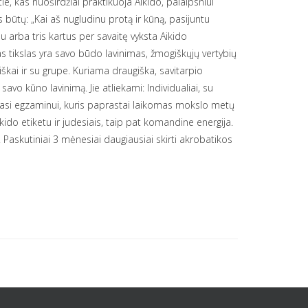
ie, kas nuoširdžiai praktikuoja Aikido, palaipsniui
 būtų: „Kai aš nugludinu protą ir kūną, pasijuntu
 arba tris kartus per savaitę vyksta Aikido
s tikslas yra savo būdo lavinimas, žmogiškųjų vertybių
iškai ir su grupe. Kuriama draugiška, savitarpio
avo kūno lavinimą. Jie atliekami: Individualiai, su
amasi egzaminui, kuris paprastai laikomas mokslo metų
ido etiketu ir judesiais, taip pat komandine energija.
Paskutiniai 3 mėnesiai daugiausiai skirti akrobatikos