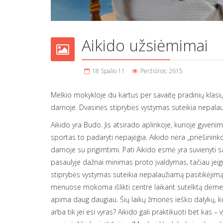
Aikido užsiėmimai
18 Spalio 11
Peržiūros: 2615
Melkio mokykloje du kartus per savaitę pradinių klasių
darnoje. Dvasinės stiprybės vystymas suteikia nepalaužia
Aikido yra Budo. Jis atsirado aplinkoje, kurioje gyven
sportas to padaryti nepajėgia. Aikido nėra „priešininko 
darnoje su prigimtimi. Pati Aikido esmė yra suvienyti
pasaulyje dažnai minimas proto įvaldymas, tačiau jeigu
stiprybės vystymas suteikia nepalaužiamą pasitikėjimą s
menuose mokoma išlikti centre laikant sutelktą dėmes
apima daug daugiau. Šių laikų žmonės ieško dalykų, kur
arba tik jei esi vyras? Aikido gali praktikuoti bet kas 