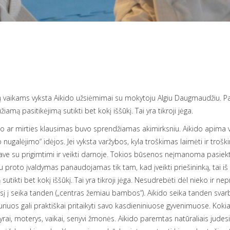
 vaikams vyksta Aikido užsiėmimai su mokytoju Algiu Daugmaudžiu. Pati 
mą pasitikėjimą sutikti bet kokį iššūkį. Tai yra tikroji jėga.
imo ar mirties klausimas buvo sprendžiamas akimirksniu. Aikido apima v
nugalėjimo“ idėjos. Jei vyksta varžybos, kyla troškimas laimėti ir troškim
 save su prigimtimi ir veikti darnoje. Tokios būsenos neįmanoma pasiek
 proto įvaldymas panaudojamas tik tam, kad įveikti priešininką, tai iš
utikti bet kokį iššūkį. Tai yra tikroji jėga. Nesudrebėti dėl nieko ir n
į į seika tanden („centras žemiau bambos“). Aikido seika tanden svar
iuos gali praktiškai pritaikyti savo kasdieniniuose gyvenimuose. Kokia 
– vyrai, moterys, vaikai, senyvi žmonės. Aikido paremtas natūraliais jud