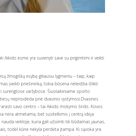
Aikido esmė yra suvienyti save su prigimtimi ir veikti
isą žmogišką esybę giliausiu lygmeniu – taip, kaip
as įveikti priešininką; tokia būsena neleidžia išlikti
ti surengtose varžybose. Šiuolaikiniame sporto
 tiesų neprisideda prie dvasinio vystymosi.Dvasinės
eprarasti savo centro – tai Aikido mokymo širdis. Kovos
ba nėra atmetama, bet susitelkimo į centrą idėja
nauda veikloje, kuria gali užsiimti tik būdamas jaunas,
esiais, todėl kūne nekyla perdėta įtampa. Ki sąvoka yra