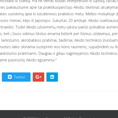
rėždavo ki svarbą. Yra ne vienas būdas interpretuoti ki sąvoką, tačiau t
i mes paklaustume apie tai praktikuojančiojo Aikido, tikėtinas atsakymas
paties suvokimą apie ki kasdieninės praktikos metu. Melkio mokykloje du
vos menas, kilęs iš Japonijos. Sukurtas 20 amžiuje. Aikido svarbiausia
ra antraeilės. Todėl Aikido užsiėmimų metu vyksta įvairūs pokalbiai asmen
 bet į šiuos vidinius tikslus einama būtent per fizinius uždavinius, per s
, lankstumo, akrobatikos pratimai, žaidimai; Aikido technikos (ruoši
otės laiko skiriama sustiprinti viso kūno raumenis, supažindinti su Aik
lankstumo pratimams. Daugiau ir giliau nagrinėjamos Aikido technikos. 
same pasiruošę Aikido egzaminui."
Twitter