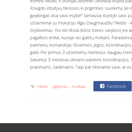
esminė Aikido, ir Įkūrėjas (Morihei Ueshiba) visada pab
išsiugdo intuityvų tikrosios ki prigimties suvokimą. Je
gyvybingas visa savo esybe!“ Geriausia išvystyti savo 
užsiėmimai su mokytoju Algiu Daugmaudžiu."Aikido - ko
išryškinimas. Visi kiti tikslai (kūno fizinės savybės) y
pagalbos erdvė, kurioje visi galėtų mokytis. Paradoksas,
partneriu, komandoje; Ištvermės, jėgos, koordinacijos
gale). Per pirmus 3 užsiėmimų mėnesius daugiau treniru
Sekantys 3 mėnesiai skiriami įvairiems koordinacijos, 
pratimams, žaidimams. Taip pat tikriname save, ar e
Facebook
Aikido
,
Ugdymas
,
Sveikata