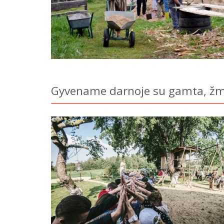
Gyvename darnoje su gamta, žm