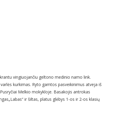
 krantu vingiuojančiu geltono medinio namo link.
ir varlės kurkimas. Ryto gamtos pasveikinimus atveja iš
 Pusryčiai Melkio mokykloje. Basakojis antrokas
ingas
„
Labas
“
ir šiltas, platus glėbys 1-os ir 2-os klasių