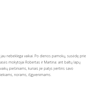
a jau nebeklega vaikai. Po dienos pamokų, susėdę prie
lasės mokytojai Robertas ir Martina: ant baltų lapų
 vaikų piešiniams, kuriais jie patys įvertins savo
 siekiams, norams, išgyvenimams.