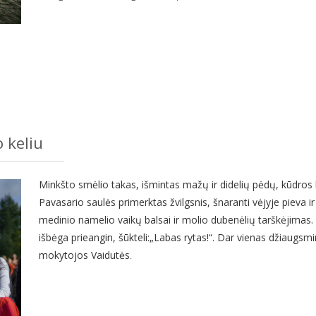
o keliu
Minkšto smėlio takas, išmintas mažų ir didelių pėdų, kūdros
Pavasario saulės primerktas žvilgsnis, šnaranti vėjyje pieva 
medinio namelio vaikų balsai ir molio dubenėlių tarškėjimas.
išbėga prieangin, šūkteli:
„
Labas rytas!
“
. Dar vienas džiaugsm
mokytojos Vaidutės
.