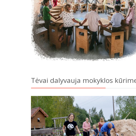
Tėvai dalyvauja mokyklos kūrim