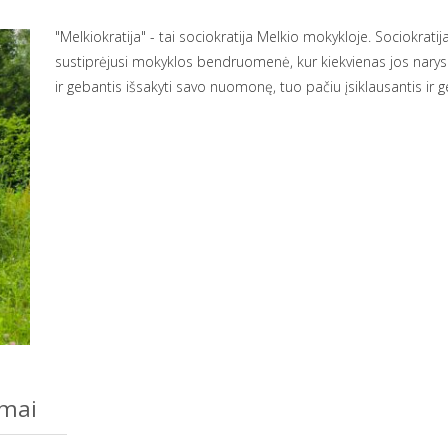
"Melkiokratija" - tai sociokratija Melkio mokykloje. Sociokrat
sustiprėjusi mokyklos bendruomenė, kur kiekvienas jos narys y
ir gebantis išsakyti savo nuomonę, tuo pačiu įsiklausantis ir
ymai