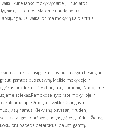
 vaikų, kurie lanko mokyklą/darželį – nuolatos
 atlyginimų sistemos. Matome naudą ne tik
 apsijungia, kai vaikai priima mokyklą kaip antrus
 vienas su kitu susiję. Gamtos pusiausvyra tiesiogiai
 griauti gamtos pusiausvyrą. Melkio mokykloje ir
logiškus produktus iš vietinių ūkių ir įmonių. Nadojame
ojame atliekas.Pamokose, ryto rate mokykloje ir
ba kalbame apie žmogaus veiklos žalingus ir
mūsų visų namus. Kiekvieną pavasarį ir rudenį
sves, kur augina daržoves, uogas, gėles, grūdus. Žiemą,
 kokiu oru padeda betarpiškai pajusti gamtą,