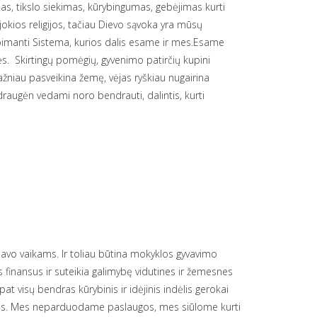
as, tikslo siekimas, kūrybingumas, gebėjimas kurti
ios religijos, tačiau Dievo sąvoka yra mūsų
apimanti Sistema, kurios dalis esame ir mes.Esame
ės. Skirtingų pomėgių, gyvenimo patirčių kupini
ažniau pasveikina žemę, vėjas ryškiau nugairina
draugėn vedami noro bendrauti, dalintis, kurti
savo vaikams. Ir toliau būtina mokyklos gyvavimo
 finansus ir suteikia galimybę vidutines ir žemesnes
 visų bendras kūrybinis ir idėjinis indėlis gerokai
iklas. Mes neparduodame paslaugos, mes siūlome kurti