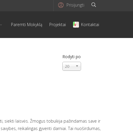
Prisijungti
Paremti Mokyklą
Projektai
Kontaktai
Rodyti po
20
inti, siekti laisvės. Žmogus tobulėja pažindamas save ir
ybes, reikalingas gyventi darniai. Tai nuoširdumas,