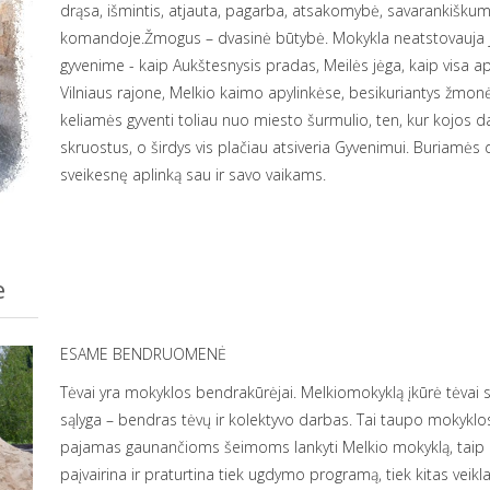
drąsa, išmintis, atjauta, pagarba, atsakomybė, savarankiškum
komandoje.Žmogus – dvasinė būtybė. Mokykla neatstovauja jok
gyvenime - kaip Aukštesnysis pradas, Meilės jėga, kaip visa 
Vilniaus rajone, Melkio kaimo apylinkėse, besikuriantys žmon
keliamės gyventi toliau nuo miesto šurmulio, ten, kur kojos d
skruostus, o širdys vis plačiau atsiveria Gyvenimui. Buriamės 
sveikesnę aplinką sau ir savo vaikams.
e
ESAME BENDRUOMENĖ
Tėvai yra mokyklos bendrakūrėjai. Melkiomokyklą įkūrė tėvai 
sąlyga – bendras tėvų ir kolektyvo darbas. Tai taupo mokyklos
pajamas gaunančioms šeimoms lankyti Melkio mokyklą, taip pat
paįvairina ir praturtina tiek ugdymo programą, tiek kitas ve