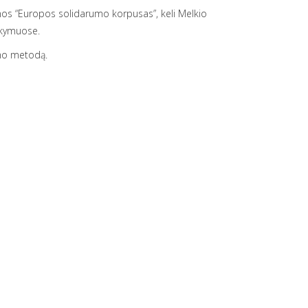
s “Europos solidarumo korpusas”, keli Melkio
okymuose.
imo metodą.
agreitį. Šiemet įgyvendinamas NVO fondo, kurį