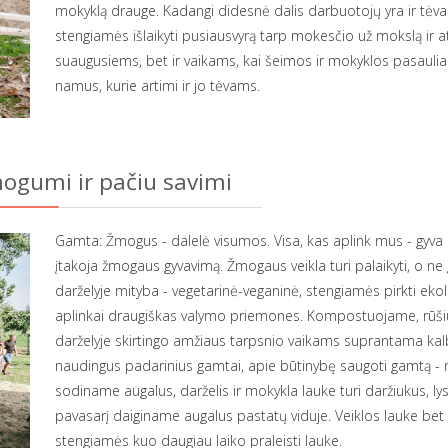
mokyklą drauge. Kadangi didesnė dalis darbuotojų yra ir tėvai
stengiamės išlaikyti pusiausvyrą tarp mokesčio už mokslą ir
suaugusiems, bet ir vaikams, kai šeimos ir mokyklos pasauliai
namus, kurie artimi ir jo tėvams.
ogumi ir pačiu savimi
Gamta: Žmogus - dalelė visumos. Visa, kas aplink mus - gyva ir
įtakoja žmogaus gyvavimą. Žmogaus veikla turi palaikyti, o ne
darželyje mityba - vegetarinė-veganinė, stengiamės pirkti eko
aplinkai draugiškas valymo priemones. Kompostuojame, rūšiu
darželyje skirtingo amžiaus tarpsnio vaikams suprantama kal
naudingus padarinius gamtai, apie būtinybę saugoti gamtą - 
sodiname augalus, darželis ir mokykla lauke turi daržiukus, ly
pavasarį daiginame augalus pastatų viduje. Veiklos lauke bet
stengiamės kuo daugiau laiko praleisti lauke.