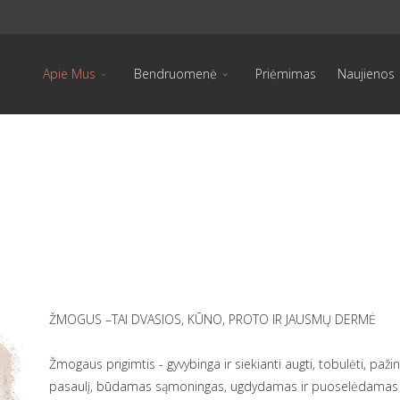
Apie Mus
Bendruomenė
Priėmimas
Naujienos
ŽMOGUS –TAI DVASIOS, KŪNO, PROTO IR JAUSMŲ DERMĖ
Žmogaus prigimtis - gyvybinga ir siekianti augti, tobulėti, paž
pasaulį, būdamas sąmoningas, ugdydamas ir puoselėdamas sav