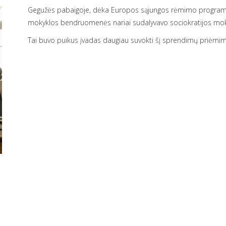
Gegužės pabaigoje, dėka Europos sąjungos rėmimo programo
mokyklos bendruomenės nariai sudalyvavo sociokratijos m
Tai buvo puikus įvadas daugiau suvokti šį sprendimų priėm
prinimas
Džiaugiamės, kad Melkio mokyklos projektinė veikla įgauna p