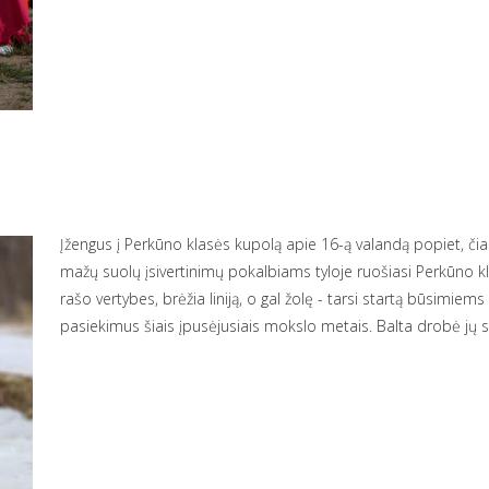
Įžengus į Perkūno klasės kupolą apie 16-ą valandą popiet, či
mažų suolų įsivertinimų pokalbiams tyloje ruošiasi Perkūno k
rašo vertybes, brėžia liniją, o gal žolę - tarsi startą būsimiems
pasiekimus šiais įpusėjusiais mokslo metais. Balta drobė jų