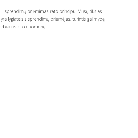
ija - sprendimų priėmimas rato principu. Mūsų tikslas –
ra lygiateisis sprendimų priėmėjas, turintis galimybę
 gerbiantis kito nuomonę.